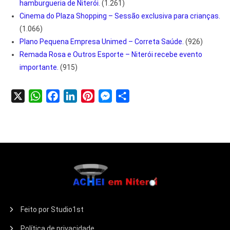
hamburgueria de Niterói.
(1.261)
Cinema do Plaza Shopping – Sessão exclusiva para crianças.
(1.066)
Plano Pequena Empresa Unimed – Correta Saúde.
(926)
Remada Rosa e Outros Esporte – Niterói recebe evento
importante.
(915)
X
WhatsApp
Facebook
LinkedIn
Pinterest
Messenger
Share
Feito por Studio1st
Política de privacidade