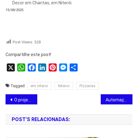
Decor em Charitas, em Niterói.
15/08/2025
Post Views:
328
Compartilhe este post!
X
WhatsApp
Facebook
LinkedIn
Pinterest
Messenger
Share
Tagged
em niteroi
Niteroi
Pizzarias
O projetor liga com pontos pretos na tela e desliga logo apos.
Automação de Portão na Região Oceânica – RV Serviços Gerais.
POST'S RELACIONADAS: