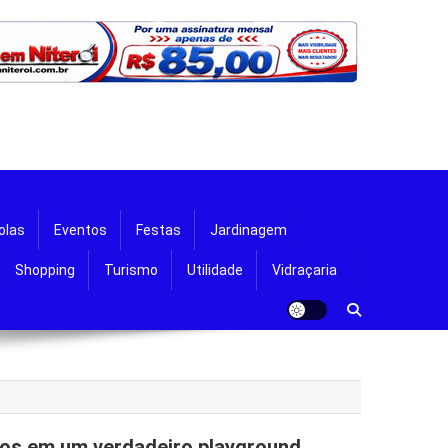
olas
Eventos
Festas
Jardinagem
Shopping
Turismo
Utilidade
Vidraçaria
hos em um verdadeiro playground.