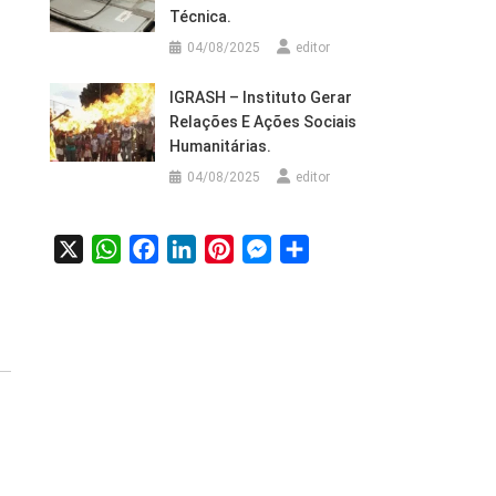
Técnica.
04/08/2025
editor
IGRASH – Instituto Gerar
Relações E Ações Sociais
Humanitárias.
04/08/2025
editor
X
WhatsApp
Facebook
LinkedIn
Pinterest
Messenger
Share