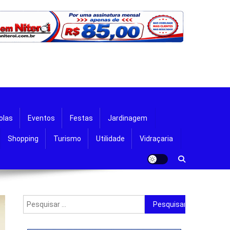
olas
Eventos
Festas
Jardinagem
Shopping
Turismo
Utilidade
Vidraçaria