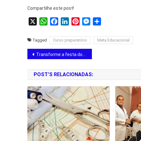
Compartilhe este post!
X
WhatsApp
Facebook
LinkedIn
Pinterest
Messenger
Share
Tagged
Curso preparatório
Meta Educacional
Transforme a festa dos seus filhos em um verdadeiro playground.
POST'S RELACIONADAS: