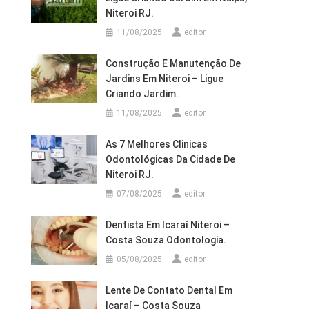
Niteroi RJ.
11/08/2025
editor
Construção E Manutenção De
Jardins Em Niteroi – Ligue
Criando Jardim.
11/08/2025
editor
As 7 Melhores Clinicas
Odontológicas Da Cidade De
Niteroi RJ.
07/08/2025
editor
Dentista Em Icaraí Niteroi –
Costa Souza Odontologia.
05/08/2025
editor
Lente De Contato Dental Em
Icaraí – Costa Souza