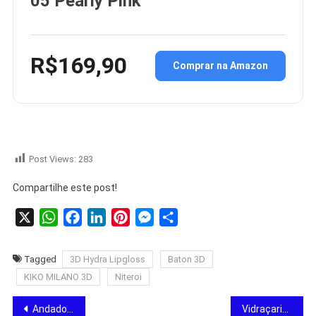
05 Pearly Pink
R$169,90
Comprar na Amazon
Post Views:
283
Compartilhe este post!
X
WhatsApp
Facebook
LinkedIn
Pinterest
Messenger
Share
Tagged
3D Hydra Lipgloss
Baton 3D
KIKO MILANO 3D
Niteroi
Andador e Apoiador Zebra: Diversão e Apoio para o seu bebê.
Vidraçaria no Rio de Janeiro – Especialistas em Vidros Blindex.